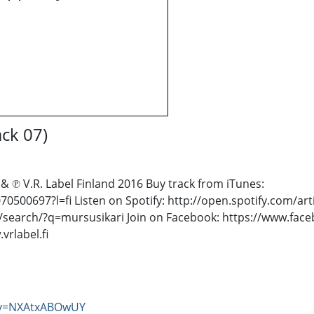
ack 07)
& ℗ V.R. Label Finland 2016 Buy track from iTunes:
070500697?l=fi Listen on Spotify: http://open.spotify.com/
/search/?q=mursusikari Join on Facebook: https://www.fac
rlabel.fi
?v=NXAtxABOwUY