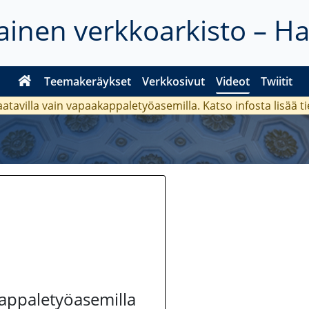
inen verkkoarkisto – H
Teemakeräykset
Verkkosivut
Videot
Twiitit
aatavilla vain vapaakappaletyöasemilla. Katso
infosta
lisää t
kappaletyöasemilla