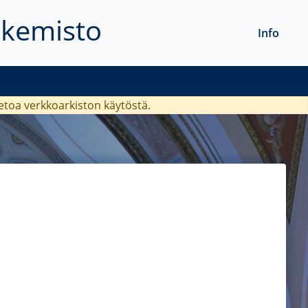
akemisto
Info
ietoa verkkoarkiston käytöstä.