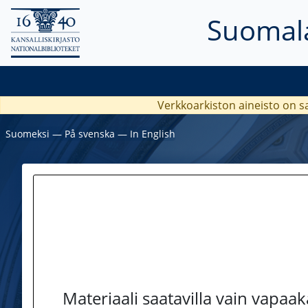
Suomala
Verkkoarkiston aineisto on s
Suomeksi
―
På svenska
―
In English
Materiaali saatavilla vain vapaa