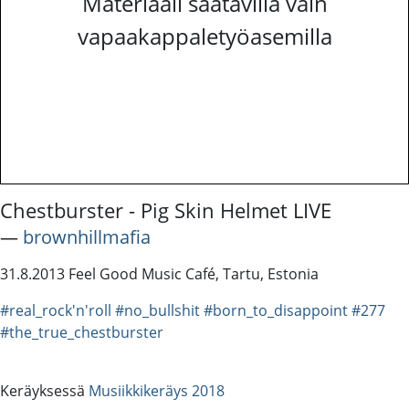
Materiaali saatavilla vain
vapaakappaletyöasemilla
Chestburster - Pig Skin Helmet LIVE
―
brownhillmafia
31.8.2013 Feel Good Music Café, Tartu, Estonia
#real_rock'n'roll
#no_bullshit
#born_to_disappoint
#277
#the_true_chestburster
Keräyksessä
Musiikkikeräys 2018