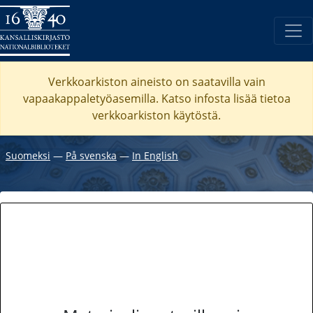
Verkkoarkiston aineisto on saatavilla vain
vapaakappaletyöasemilla. Katso
infosta
lisää tietoa
verkkoarkiston käytöstä.
Suomeksi
―
På svenska
―
In English