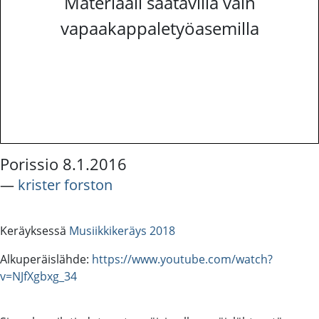
Materiaali saatavilla vain
vapaakappaletyöasemilla
Porissio 8.1.2016
―
krister forston
Keräyksessä
Musiikkikeräys 2018
Alkuperäislähde:
https://www.youtube.com/watch?
v=NJfXgbxg_34