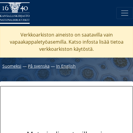
Verkkoarkiston aineisto on saatavilla vain
vapaakappaletyöasemilla. Katso
infosta
lisää tietoa
verkkoarkiston käytöstä.
Suomeksi
―
På svenska
―
In English