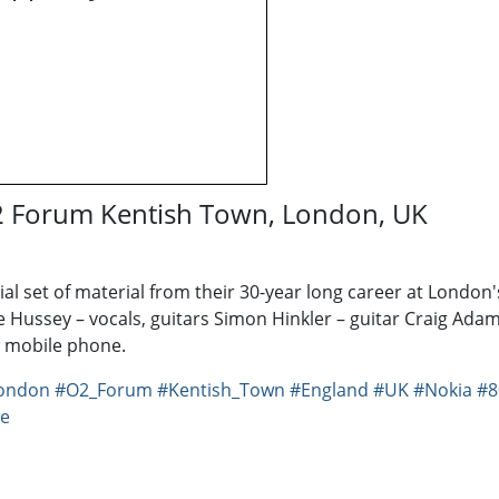
O2 Forum Kentish Town, London, UK
ial set of material from their 30-year long career at London
Hussey – vocals, guitars Simon Hinkler – guitar Craig Adams
w mobile phone.
ondon
#O2_Forum
#Kentish_Town
#England
#UK
#Nokia
#8
ne