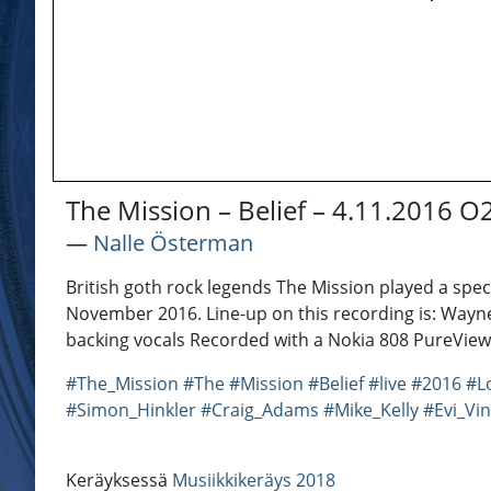
The Mission – Belief – 4.11.2016 
―
Nalle Österman
British goth rock legends The Mission played a spec
November 2016. Line-up on this recording is: Wayne 
backing vocals Recorded with a Nokia 808 PureVie
#The_Mission
#The
#Mission
#Belief
#live
#2016
#L
#Simon_Hinkler
#Craig_Adams
#Mike_Kelly
#Evi_Vi
Keräyksessä
Musiikkikeräys 2018