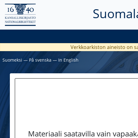
Suomala
Verkkoarkiston aineisto on s
Suomeksi
―
På svenska
―
In English
Materiaali saatavilla vain vapaa