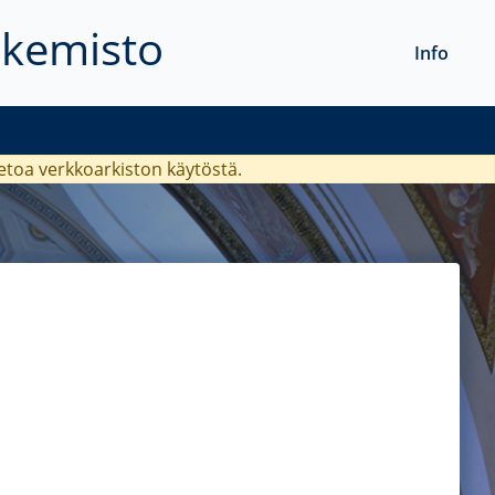
akemisto
Info
ietoa verkkoarkiston käytöstä.