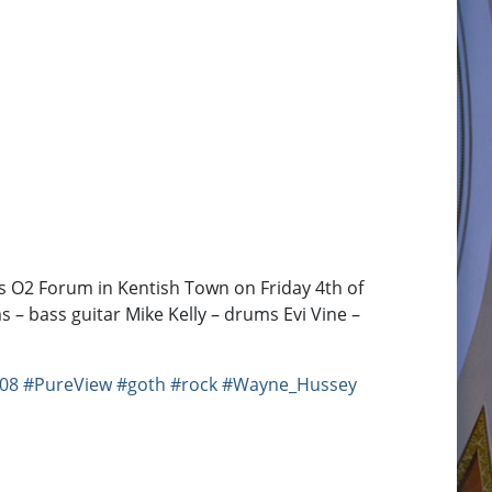
's O2 Forum in Kentish Town on Friday 4th of
 – bass guitar Mike Kelly – drums Evi Vine –
08
#PureView
#goth
#rock
#Wayne_Hussey