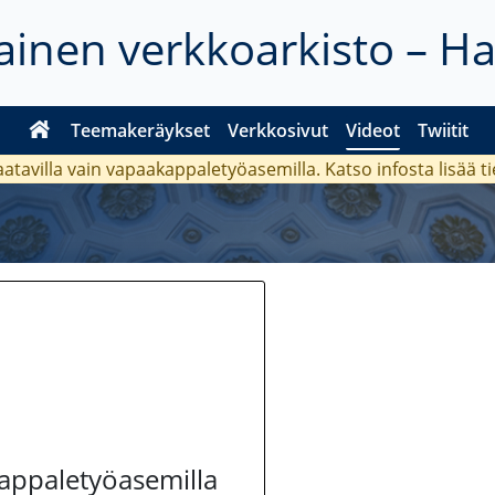
inen verkkoarkisto – H
Teemakeräykset
Verkkosivut
Videot
Twiitit
aatavilla vain vapaakappaletyöasemilla. Katso
infosta
lisää t
kappaletyöasemilla