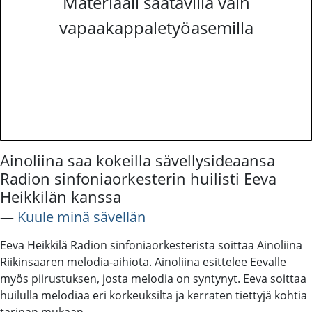
Materiaali saatavilla vain
vapaakappaletyöasemilla
Ainoliina saa kokeilla sävellysideaansa
Radion sinfoniaorkesterin huilisti Eeva
Heikkilän kanssa
―
Kuule minä sävellän
Eeva Heikkilä Radion sinfoniaorkesterista soittaa Ainoliina
Riikinsaaren melodia-aihiota. Ainoliina esittelee Eevalle
myös piirustuksen, josta melodia on syntynyt. Eeva soittaa
huilulla melodiaa eri korkeuksilta ja kerraten tiettyjä kohtia
tarinan mukaan.