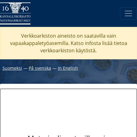
Verkkoarkiston aineisto on saatavilla vain
vapaakappaletyöasemilla. Katso
infosta
lisää tietoa
verkkoarkiston käytöstä.
Suomeksi
―
På svenska
―
In English