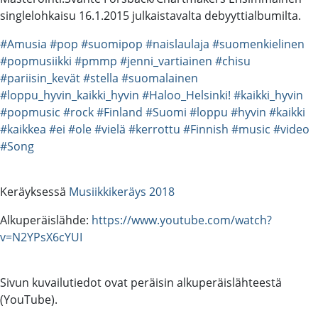
singlelohkaisu 16.1.2015 julkaistavalta debyyttialbumilta.
#Amusia
#pop
#suomipop
#naislaulaja
#suomenkielinen
#popmusiikki
#pmmp
#jenni_vartiainen
#chisu
#pariisin_kevät
#stella
#suomalainen
#loppu_hyvin_kaikki_hyvin
#Haloo_Helsinki!
#kaikki_hyvin
#popmusic
#rock
#Finland
#Suomi
#loppu
#hyvin
#kaikki
#kaikkea
#ei
#ole
#vielä
#kerrottu
#Finnish
#music
#video
#Song
Keräyksessä
Musiikkikeräys 2018
Alkuperäislähde:
https://www.youtube.com/watch?
v=N2YPsX6cYUI
Sivun kuvailutiedot ovat peräisin alkuperäislähteestä
(YouTube).