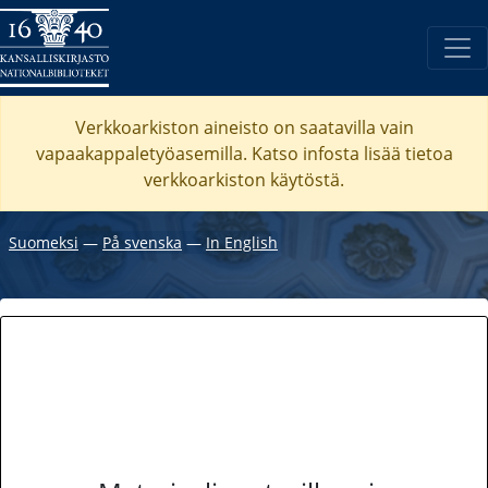
Verkkoarkiston aineisto on saatavilla vain
vapaakappaletyöasemilla. Katso
infosta
lisää tietoa
verkkoarkiston käytöstä.
Suomeksi
―
På svenska
―
In English