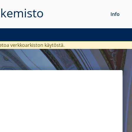
akemisto
Info
ietoa verkkoarkiston käytöstä.