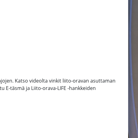
rajojen. Katso videolta vinkit liito-oravan asuttaman
u E-täsmä ja Liito-orava-LIFE -hankkeiden