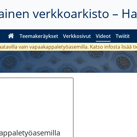
inen verkkoarkisto – H
Teemakeräykset
Verkkosivut
Videot
Twiitit
aatavilla vain vapaakappaletyöasemilla. Katso
infosta
lisää t
kappaletyöasemilla