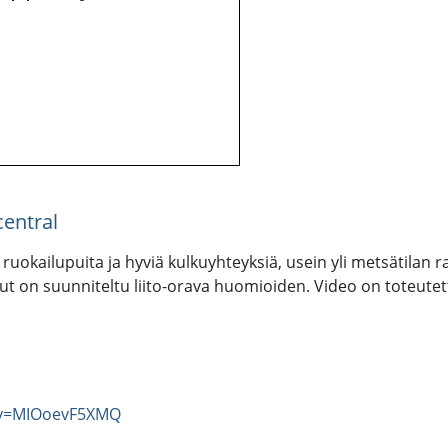
entral
n ruokailupuita ja hyviä kulkuyhteyksiä, usein yli metsätilan 
t on suunniteltu liito-orava huomioiden. Video on toteutett
?v=MIOoevF5XMQ