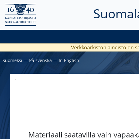
Suomala
Verkkoarkiston aineisto on s
Suomeksi
―
På svenska
―
In English
Materiaali saatavilla vain vapaa