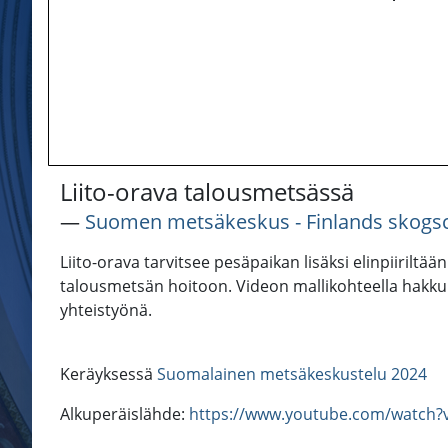
Liito-orava talousmetsässä
―
Suomen metsäkeskus - Finlands skogsc
Liito-orava tarvitsee pesäpaikan lisäksi elinpiiriltää
talousmetsän hoitoon. Videon mallikohteella hakkuu
yhteistyönä.
Keräyksessä
Suomalainen metsäkeskustelu 2024
Alkuperäislähde:
https://www.youtube.com/watch