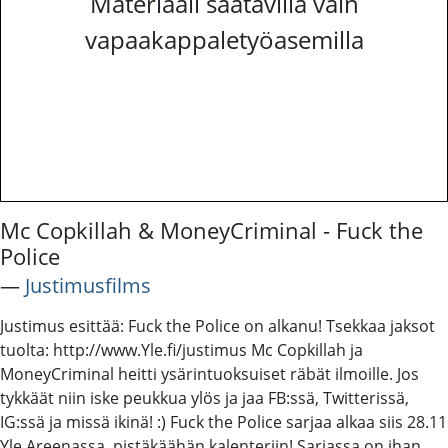
Materiaali saatavilla vain
vapaakappaletyöasemilla
Mc Copkillah & MoneyCriminal - Fuck the
Police
―
Justimusfilms
Justimus esittää: Fuck the Police on alkanu! Tsekkaa jaksot
tuolta: http://www.Yle.fi/justimus Mc Copkillah ja
MoneyCriminal heitti ysärintuoksuiset räbät ilmoille. Jos
tykkäät niin iske peukkua ylös ja jaa FB:ssä, Twitterissä,
IG:ssä ja missä ikinä! :) Fuck the Police sarjaa alkaa siis 28.11
Yle Areenassa, pistäkäähän kalenteriin! Sarjassa on ihan