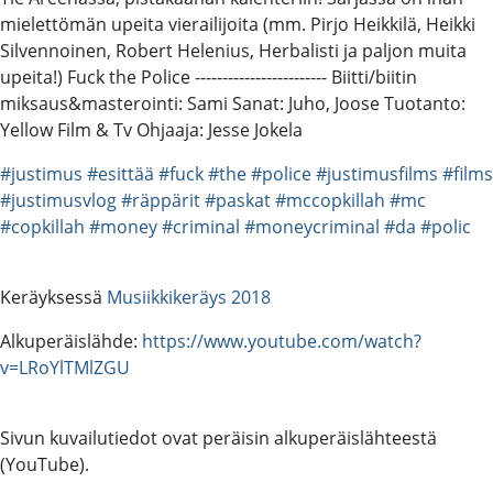
mielettömän upeita vierailijoita (mm. Pirjo Heikkilä, Heikki
Silvennoinen, Robert Helenius, Herbalisti ja paljon muita
upeita!) Fuck the Police ------------------------ Biitti/biitin
miksaus&masterointi: Sami Sanat: Juho, Joose Tuotanto:
Yellow Film & Tv Ohjaaja: Jesse Jokela
#justimus
#esittää
#fuck
#the
#police
#justimusfilms
#films
#justimusvlog
#räppärit
#paskat
#mccopkillah
#mc
#copkillah
#money
#criminal
#moneycriminal
#da
#polic
Keräyksessä
Musiikkikeräys 2018
Alkuperäislähde:
https://www.youtube.com/watch?
v=LRoYlTMlZGU
Sivun kuvailutiedot ovat peräisin alkuperäislähteestä
(YouTube).