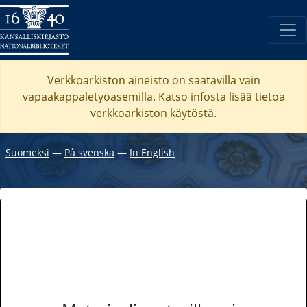
Verkkoarkiston aineisto on saatavilla vain
vapaakappaletyöasemilla. Katso
infosta
lisää tietoa
verkkoarkiston käytöstä.
Suomeksi
―
På svenska
―
In English