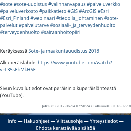
#sote
#sote-uudistus
#valinnanvapaus
#palveluverkko
#palveluverkosto
#paikkatieto
#GIS
#ArcGIS
#Esri
#Esri_Finland
#webinaari
#tiedolla_johtaminen
#sote-
palvelut
#palvelutarve
#sosiaali-_ja_terveydenhuolto
#terveydenhuolto
#sairaanhoitopiiri
Keräyksessä
Sote- ja maakuntauudistus 2018
Alkuperäislähde:
https://www.youtube.com/watch?
v=L35sEhMkH6E
Sivun kuvailutiedot ovat peräisin alkuperäislähteestä
(YouTube).
Julkaistu 2017-06-14 07:50:24 / Tallennettu 2018-07-18
Info
―
Hakuohjeet
―
Viittausohje
―
Yhteystiedot
―
Ehdota kerättävää sisältöä