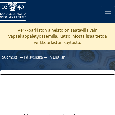
Verkkoarkiston aineisto on saatavilla vain
vapaakappaletyöasemilla. Katso
infosta
lisää tietoa
verkkoarkiston käytöstä.
Suomeksi
―
På svenska
―
In English