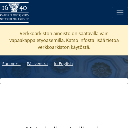
Verkkoarkiston aineisto on saatavilla vain
vapaakappaletyöasemilla. Katso
infosta
lisää tietoa
verkkoarkiston käytöstä.
Suomeksi
―
På svenska
―
In English