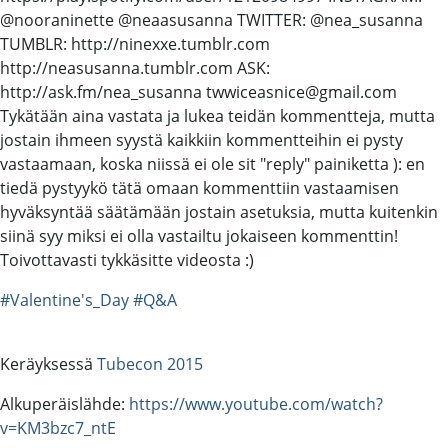
@nooraninette @neaasusanna TWITTER: @nea_susanna
TUMBLR: http://ninexxe.tumblr.com
http://neasusanna.tumblr.com ASK:
http://ask.fm/nea_susanna twwiceasnice@gmail.com
Tykätään aina vastata ja lukea teidän kommentteja, mutta
jostain ihmeen syystä kaikkiin kommentteihin ei pysty
vastaamaan, koska niissä ei ole sit "reply" painiketta ): en
tiedä pystyykö tätä omaan kommenttiin vastaamisen
hyväksyntää säätämään jostain asetuksia, mutta kuitenkin
siinä syy miksi ei olla vastailtu jokaiseen kommenttin!
Toivottavasti tykkäsitte videosta :)
#Valentine's_Day
#Q&A
Keräyksessä
Tubecon 2015
Alkuperäislähde:
https://www.youtube.com/watch?
v=KM3bzc7_ntE