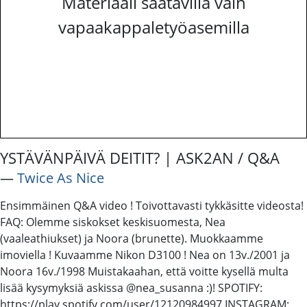
Materiaali saatavilla vain
vapaakappaletyöasemilla
YSTÄVÄNPÄIVÄ DEITIT? | ASK2AN / Q&A
―
Twice As Nice
Ensimmäinen Q&A video ! Toivottavasti tykkäsitte videosta!
FAQ: Olemme siskokset keskisuomesta, Nea
(vaaleathiukset) ja Noora (brunette). Muokkaamme
imoviella ! Kuvaamme Nikon D3100 ! Nea on 13v./2001 ja
Noora 16v./1998 Muistakaahan, että voitte kysellä multa
lisää kysymyksiä askissa @nea_susanna :)! SPOTIFY:
https://play.spotify.com/user/12120984997 INSTAGRAM: