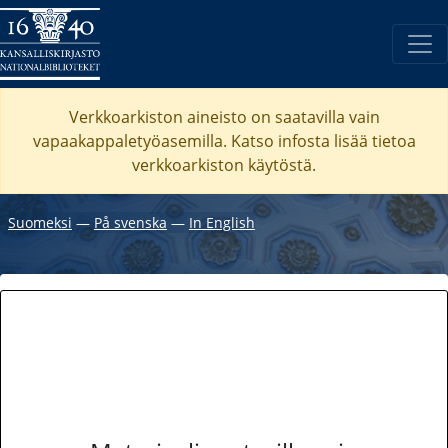
Verkkoarkiston aineisto on saatavilla vain
vapaakappaletyöasemilla. Katso
infosta
lisää tietoa
verkkoarkiston käytöstä.
Suomeksi
―
På svenska
―
In English