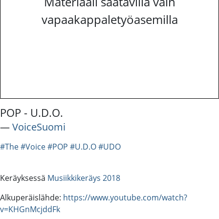
Materiaali saatavilla vain
vapaakappaletyöasemilla
POP - U.D.O.
―
VoiceSuomi
#The
#Voice
#POP
#U.D.O
#UDO
Keräyksessä
Musiikkikeräys 2018
Alkuperäislähde:
https://www.youtube.com/watch?
v=KHGnMcjddFk