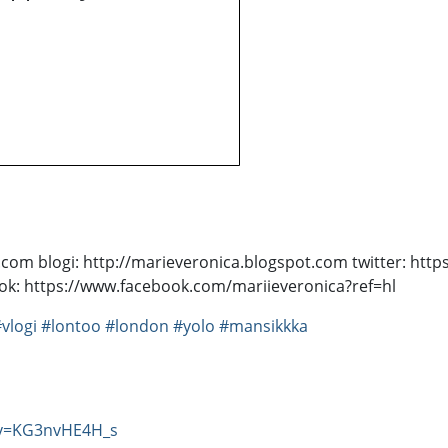
om blogi: http://marieveronica.blogspot.com twitter: https
ook: https://www.facebook.com/mariieveronica?ref=hl
vlogi
#lontoo
#london
#yolo
#mansikkka
?v=KG3nvHE4H_s