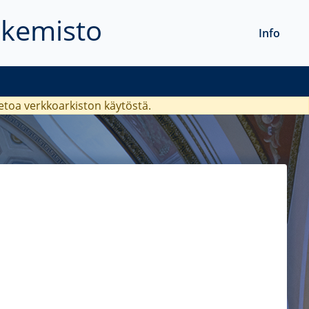
akemisto
Info
ietoa verkkoarkiston käytöstä.