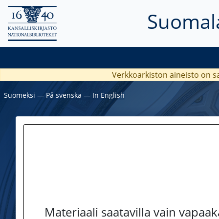
Suomala
Verkkoarkiston aineisto on s
Suomeksi
―
På svenska
―
In English
Materiaali saatavilla vain vapaa