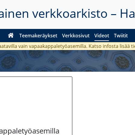
inen verkkoarkisto – H
Teemakeräykset
Verkkosivut
Videot
Twiitit
aatavilla vain vapaakappaletyöasemilla. Katso
infosta
lisää t
kappaletyöasemilla