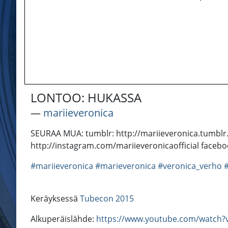
LONTOO: HUKASSA
―
mariieveronica
SEURAA MUA: tumblr: http://mariieveronica.tumblr.c
http://instagram.com/mariieveronicaofficial faceb
#mariieveronica
#marieveronica
#veronica_verho
#
Keräyksessä
Tubecon 2015
Alkuperäislähde:
https://www.youtube.com/watch