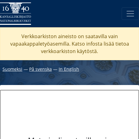
Verkkoarkiston aineisto on saatavilla vain
vapaakappaletyöasemilla. Katso
infosta
lisää tietoa
verkkoarkiston käytöstä.
Suomeksi
―
På svenska
―
In English