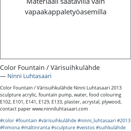
Materiaali saatavilla vain
vapaakappaletyöasemilla
Color Fountain / Värisuihkulähde
―
Ninni Luhtasaari
Color Fountain / Värisuihkulähde Ninni Luhtasaari 2013
sculpture acrylic, fountain pump, water, food colouring
E102, E101, E141, E129, E133, plaster, acrystal, plywood,
contact paper www.ninniluhtasaari.com
#color
#fountain
#värisuihkulähde
#ninni_luhtasaari
#2013
#himona
#mältinranta
#sculpture
#veistos
#suihkulähde