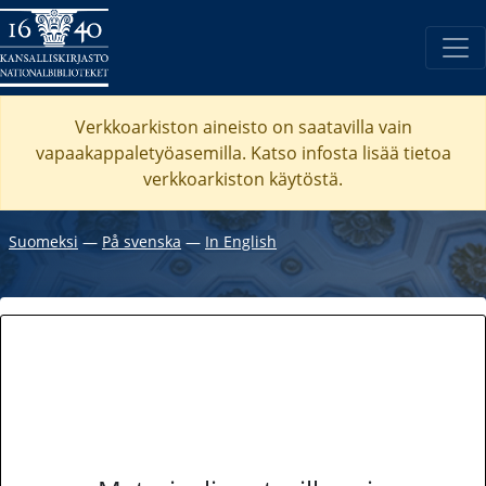
Verkkoarkiston aineisto on saatavilla vain
vapaakappaletyöasemilla. Katso
infosta
lisää tietoa
verkkoarkiston käytöstä.
Suomeksi
―
På svenska
―
In English