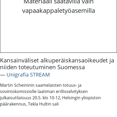
Materiaali saatavilla vain
vapaakappaletyöasemilla
Kansainväliset alkuperäiskansaoikeudet ja
niiden toteutuminen Suomessa
―
Unigrafia STREAM
Martin Scheininin saamelaisten totuus- ja
sovintokomissiolle laatiman erillisselvityksen
julkaisutilaisuus 20.5. klo 10-12, Helsingin yliopiston
päärakennus, Tekla Hultin sali