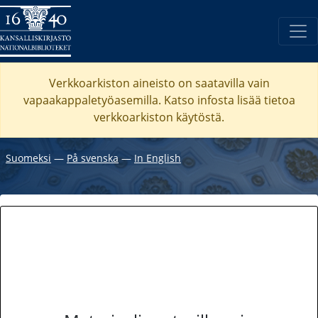
Verkkoarkiston aineisto on saatavilla vain
vapaakappaletyöasemilla. Katso
infosta
lisää tietoa
verkkoarkiston käytöstä.
Suomeksi
―
På svenska
―
In English