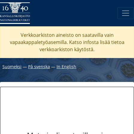
Verkkoarkiston aineisto on saatavilla vain
vapaakappaletyöasemilla. Katso
infosta
lisää tietoa
verkkoarkiston käytöstä.
Suomeksi
―
På svenska
―
In English