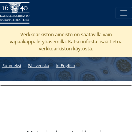
Verkkoarkiston aineisto on saatavilla vain
vapaakappaletyöasemilla. Katso
infosta
lisää tietoa
verkkoarkiston käytöstä.
Suomeksi
―
På svenska
―
In English