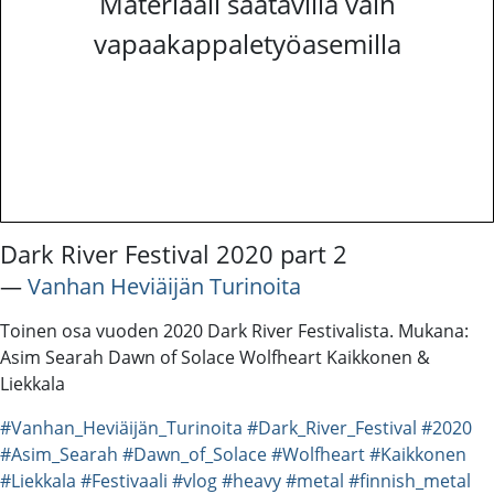
Materiaali saatavilla vain
vapaakappaletyöasemilla
Dark River Festival 2020 part 2
―
Vanhan Heviäijän Turinoita
Toinen osa vuoden 2020 Dark River Festivalista. Mukana:
Asim Searah Dawn of Solace Wolfheart Kaikkonen &
Liekkala
#Vanhan_Heviäijän_Turinoita
#Dark_River_Festival
#2020
#Asim_Searah
#Dawn_of_Solace
#Wolfheart
#Kaikkonen
#Liekkala
#Festivaali
#vlog
#heavy
#metal
#finnish_metal