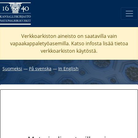
Verkkoarkiston aineisto on saatavilla vain
vapaakappaletyöasemilla. Katso
infosta
lisää tietoa
verkkoarkiston käytöstä.
Suomeksi
―
På svenska
―
In English