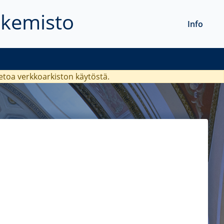
akemisto
Info
ietoa verkkoarkiston käytöstä.