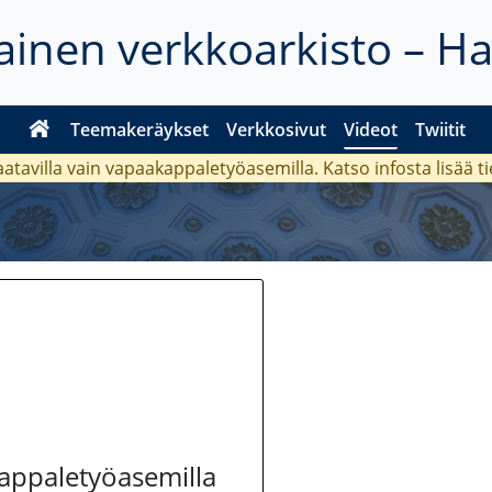
inen verkkoarkisto – H
Teemakeräykset
Verkkosivut
Videot
Twiitit
aatavilla vain vapaakappaletyöasemilla. Katso
infosta
lisää t
kappaletyöasemilla