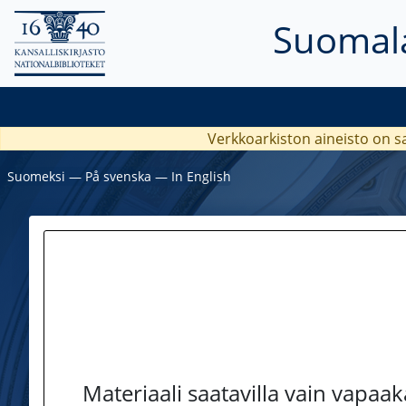
Suomala
Verkkoarkiston aineisto on s
Suomeksi
―
På svenska
―
In English
Materiaali saatavilla vain vapaa