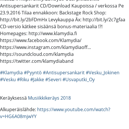
Antisupersankarit CD/Download Kaupoissa / verkossa Pe
23.9.2016 Tilaa ennakkoon: Backstage Rock Shop:
http://bit.ly/2bFDmHx Levykauppa Äx: http://bit.ly/2c7gfaa
CD-versio kätkee sisäänsä bonus-materiaalia !?!
Homepages: http://www.klamydia.fi
https://www.facebook.com/Klamydia/
https://www.instagram.com/klamydiaoff...
https://soundcloud.com/klamydia
https://twitter.com/klamydiaband
#Klamydia
#Pyyntö
#Antisupersankarit
#Vesku_Jokinen
#Vesku
#Riku
#Jakke
#Severi
#Usvaputki_Oy
Keräyksessä
Musiikkikeräys 2018
Alkuperäislähde:
https://www.youtube.com/watch?
v=HG6A08mjwYY