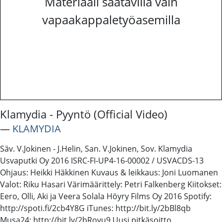
Materiaali saatavilla vain
vapaakappaletyöasemilla
Klamydia - Pyyntö (Official Video)
―
KLAMYDIA
Säv. V.Jokinen - J.Helin, San. V.Jokinen, Sov. Klamydia
Usvaputki Oy 2016 ISRC-FI-UP4-16-00002 / USVACDS-13
Ohjaus: Heikki Häkkinen Kuvaus & leikkaus: Joni Luomanen
Valot: Riku Hasari Värimäärittely: Petri Falkenberg Kiitokset:
Eero, Olli, Aki ja Veera Solala Höyry Films Oy 2016 Spotify:
http://spoti.fi/2cb4Y8G iTunes: http://bit.ly/2bBl8qb
Musa24: http://bit.ly/2bRoyu9 Uusi pitkäsoitto