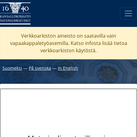
Verkkoarkiston aineisto on saatavilla vain
vapaakappaletyöasemilla. Katso
infosta
lisää tietoa
verkkoarkiston käytöstä.
Suomeksi
―
På svenska
―
In English