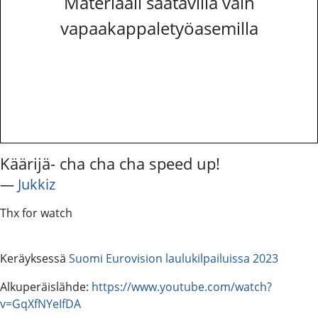
Materiaali saatavilla vain
vapaakappaletyöasemilla
Käärijä- cha cha cha speed up!
―
Jukkiz
Thx for watch
Keräyksessä
Suomi Eurovision laulukilpailuissa 2023
Alkuperäislähde:
https://www.youtube.com/watch?
v=GqXfNYeIfDA