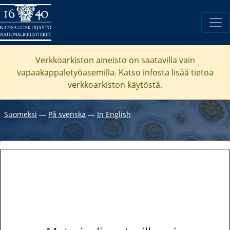
Verkkoarkiston aineisto on saatavilla vain
vapaakappaletyöasemilla. Katso
infosta
lisää tietoa
verkkoarkiston käytöstä.
Suomeksi
―
På svenska
―
In English