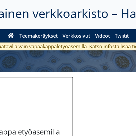
inen verkkoarkisto – H
Teemakeräykset
Verkkosivut
Videot
Twiitit
aatavilla vain vapaakappaletyöasemilla. Katso
infosta
lisää t
kappaletyöasemilla