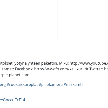
otokset lyötynä yhteen pakettiin. Miku: http://www.youtube
et: Facebook: http://www.fb.com/kallikuriirit Twitter: htt
urple-planet.com
erg
#ruokaiskureplat
#piilokamera
#miskamh
v=GoccttTrF14