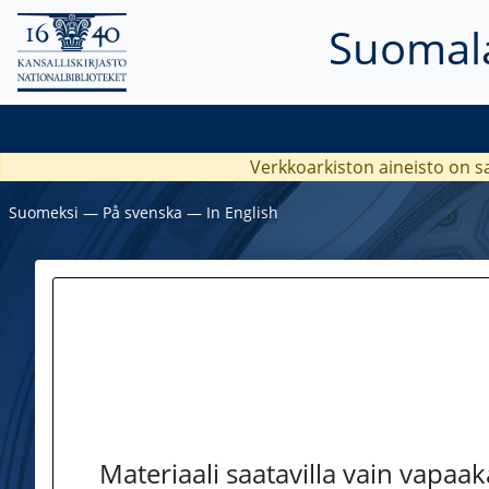
Suomala
Verkkoarkiston aineisto on s
Suomeksi
―
På svenska
―
In English
Materiaali saatavilla vain vapaa