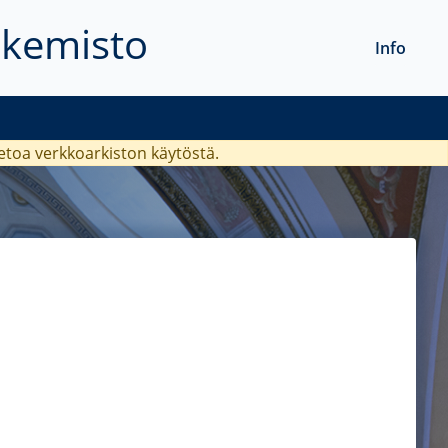
akemisto
Info
ietoa verkkoarkiston käytöstä.