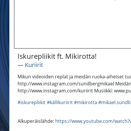
Iskurepliikit ft. Mikirotta!
―
Kuriirit
Mikun videoiden replat ja meidän ruoka-aiheiset tu
http://www.instagram.com/sundbergmikael Meidän som
http://www.instagram.com/kuriirit Musiikki: www.p
#iskurepliikit
#källikuriirit
#mikirotta
#mikael.sundb
Alkuperäislähde:
https://www.youtube.com/watch?