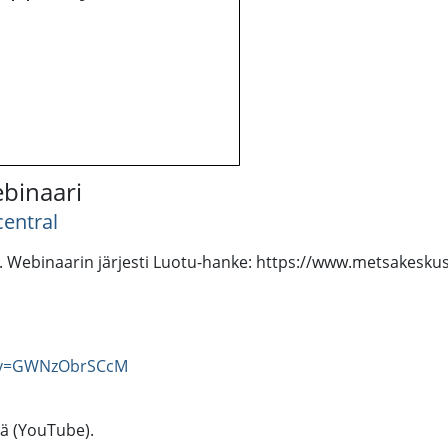
binaari
entral
 Webinaarin järjesti Luotu-hanke: https://www.metsakeskus.
h?v=GWNzObrSCcM
tä (YouTube).