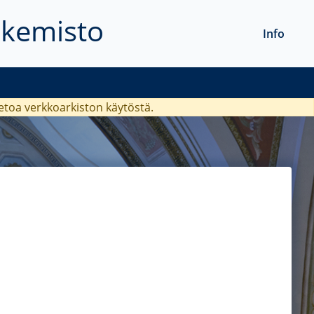
akemisto
Info
ietoa verkkoarkiston käytöstä.