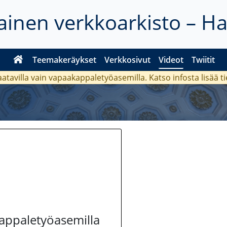
inen verkkoarkisto – H
Teemakeräykset
Verkkosivut
Videot
Twiitit
aatavilla vain vapaakappaletyöasemilla. Katso
infosta
lisää t
kappaletyöasemilla