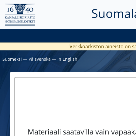
Suomala
Verkkoarkiston aineisto on s
Suomeksi
―
På svenska
―
In English
Materiaali saatavilla vain vapaa