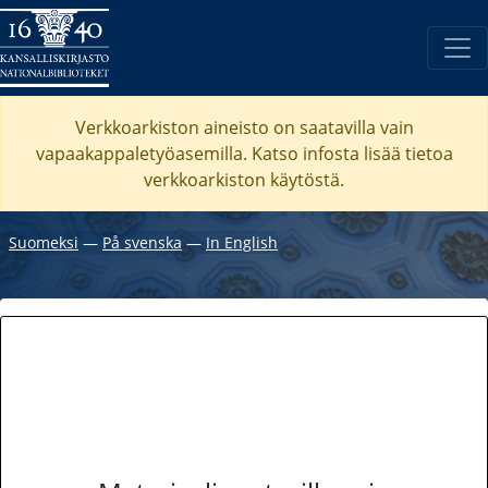
Verkkoarkiston aineisto on saatavilla vain
vapaakappaletyöasemilla. Katso
infosta
lisää tietoa
verkkoarkiston käytöstä.
Suomeksi
―
På svenska
―
In English