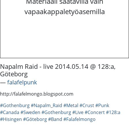
Materiaali saatavilla vain
vapaakappaletyöasemilla
Napalm Raid - live 2014.05.14 @ 128:a,
Göteborg
―
falafelpunk
http://falafelmongo.blogspot.com
#Gothenburg
#Napalm_Raid
#Metal
#Crust
#Punk
#Canada
#Sweden
#Gothenburg
#Live
#Concert
#128:a
#Hisingen
#Göteborg
#Band
#Falafelmongo