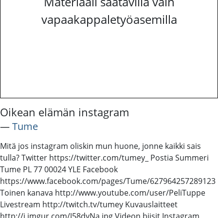
Materiaali saatavilla vain
vapaakappaletyöasemilla
Oikean elämän instagram
―
Tume
Mitä jos instagram oliskin mun huone, jonne kaikki sais
tulla? Twitter https://twitter.com/tumey_ Postia Summeri
Tume PL 77 00024 YLE Facebook
https://www.facebook.com/pages/Tume/627964257289123
Toinen kanava http://www.youtube.com/user/PeliTuppe
Livestream http://twitch.tv/tumey Kuvauslaitteet
http://i.imgur.com/J58dyNa.jpg Videon biisit Instagram