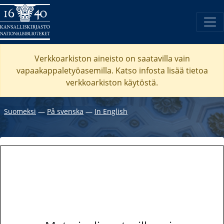
Verkkoarkiston aineisto on saatavilla vain
vapaakappaletyöasemilla. Katso
infosta
lisää tietoa
verkkoarkiston käytöstä.
Suomeksi
―
På svenska
―
In English