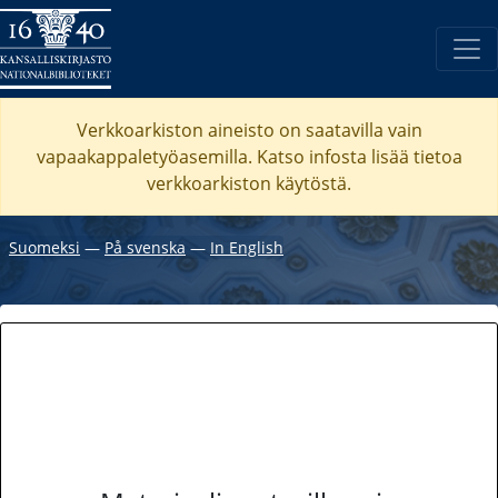
Verkkoarkiston aineisto on saatavilla vain
vapaakappaletyöasemilla. Katso
infosta
lisää tietoa
verkkoarkiston käytöstä.
Suomeksi
―
På svenska
―
In English