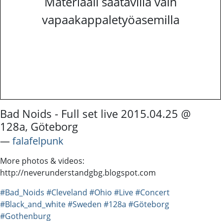
Materiaali saatavilla vain
vapaakappaletyöasemilla
Bad Noids - Full set live 2015.04.25 @
128a, Göteborg
―
falafelpunk
More photos & videos:
http://neverunderstandgbg.blogspot.com
#Bad_Noids
#Cleveland
#Ohio
#Live
#Concert
#Black_and_white
#Sweden
#128a
#Göteborg
#Gothenburg