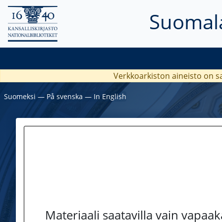
Suomala
Verkkoarkiston aineisto on s
Suomeksi
―
På svenska
―
In English
Materiaali saatavilla vain vapaa