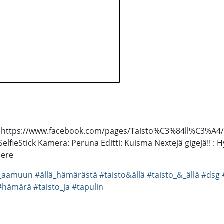
s https://www.facebook.com/pages/Taisto%C3%84ll%C3%A4/3
 SelfieStick Kamera: Peruna Editti: Kuisma Nextejä gigejä!! :
pere
o_aamuun
#ällä_hämärästä
#taisto&ällä
#taisto_&_ällä
#dsg
#hämärä
#taisto_ja
#tapulin