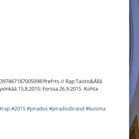
97867187005098?fref=ts // Rap:Taisto&Ällä
 Hyvinkää 15.8.2015: Forssa 26.9.2015 -Kohta
#rap
#2015
#pirados
#piradosbrand
#kuisma