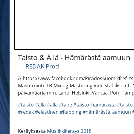
Taisto & Ällä - Hämärästä aamuun
―
REDAK Prod
// https://www.facebook.com/PiradosSuomi?fref=t
Masterointi: TB-Mixing-Mastering Vidi: Stabilisointi:
päivämääriä mm. Lahti, Helsinki, Vantaa, Pori, Tam
#taisto
#ällä
#alla
#tape
#taisto_hämärästä
#taist
#redak
#elastinen
#Rapping
#hämärästä_aamuun
Keräyksessä
Musiikkikeräys 2018