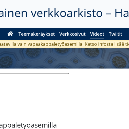
inen verkkoarkisto – H
Teemakeräykset
Verkkosivut
Videot
Twiitit
aatavilla vain vapaakappaletyöasemilla. Katso
infosta
lisää t
kappaletyöasemilla