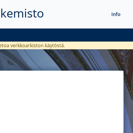
akemisto
Info
ietoa verkkoarkiston käytöstä.