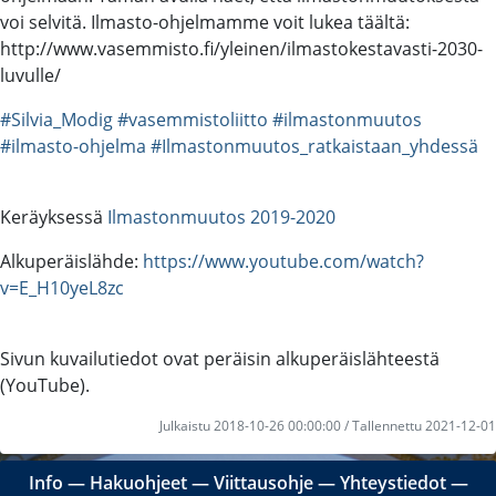
voi selvitä. Ilmasto-ohjelmamme voit lukea täältä:
http://www.vasemmisto.fi/yleinen/ilmastokestavasti-2030-
luvulle/
#Silvia_Modig
#vasemmistoliitto
#ilmastonmuutos
#ilmasto-ohjelma
#Ilmastonmuutos_ratkaistaan_yhdessä
Keräyksessä
Ilmastonmuutos 2019-2020
Alkuperäislähde:
https://www.youtube.com/watch?
v=E_H10yeL8zc
Sivun kuvailutiedot ovat peräisin alkuperäislähteestä
(YouTube).
Julkaistu 2018-10-26 00:00:00 / Tallennettu 2021-12-01
Info
―
Hakuohjeet
―
Viittausohje
―
Yhteystiedot
―