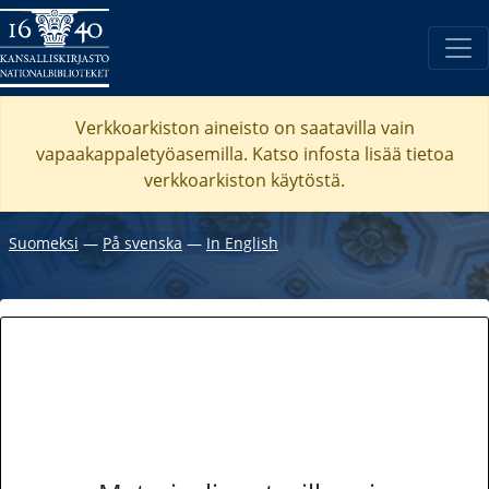
Verkkoarkiston aineisto on saatavilla vain
vapaakappaletyöasemilla. Katso
infosta
lisää tietoa
verkkoarkiston käytöstä.
Suomeksi
―
På svenska
―
In English