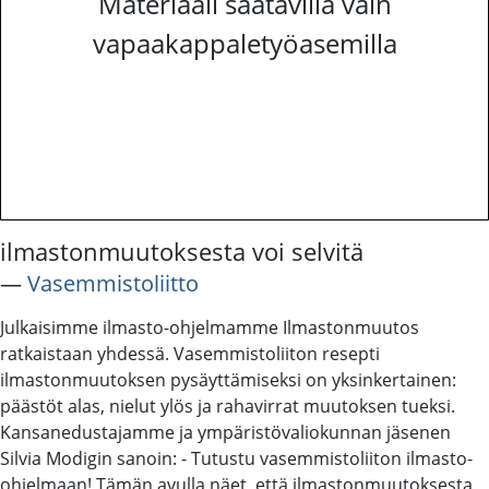
Materiaali saatavilla vain
vapaakappaletyöasemilla
ilmastonmuutoksesta voi selvitä
―
Vasemmistoliitto
Julkaisimme ilmasto-ohjelmamme Ilmastonmuutos
ratkaistaan yhdessä. Vasemmistoliiton resepti
ilmastonmuutoksen pysäyttämiseksi on yksinkertainen:
päästöt alas, nielut ylös ja rahavirrat muutoksen tueksi.
Kansanedustajamme ja ympäristövaliokunnan jäsenen
Silvia Modigin sanoin: - Tutustu vasemmistoliiton ilmasto-
ohjelmaan! Tämän avulla näet, että ilmastonmuutoksesta