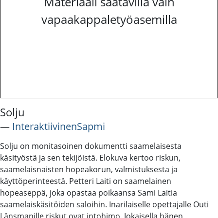
Materiaali saatavilla vain
vapaakappaletyöasemilla
Solju
―
InteraktiivinenSapmi
Solju on monitasoinen dokumentti saamelaisesta
käsityöstä ja sen tekijöistä. Elokuva kertoo riskun,
saamelaisnaisten hopeakorun, valmistuksesta ja
käyttöperinteestä. Petteri Laiti on saamelainen
hopeaseppä, joka opastaa poikaansa Sami Laitia
saamelaiskäsitöiden saloihin. Inarilaiselle opettajalle Outi
Länsmanille riskut ovat intohimo. Jokaisella hänen