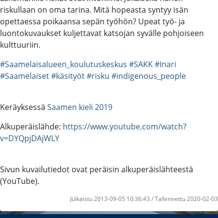
riskullaan on oma tarina. Mitä hopeasta syntyy isän
opettaessa poikaansa sepän työhön? Upeat työ- ja
luontokuvaukset kuljettavat katsojan syvälle pohjoiseen
kulttuuriin.
#Saamelaisalueen_koulutuskeskus
#SAKK
#Inari
#Saamelaiset
#käsityöt
#risku
#indigenous_people
Keräyksessä
Saamen kieli 2019
Alkuperäislähde:
https://www.youtube.com/watch?
v=DYQpjDAjWLY
Sivun kuvailutiedot ovat peräisin alkuperäislähteestä
(YouTube).
Julkaistu 2013-09-05 10:36:43 / Tallennettu 2020-02-03