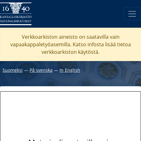
Verkkoarkiston aineisto on saatavilla vain
vapaakappaletyöasemilla. Katso
infosta
lisää tietoa
verkkoarkiston käytöstä.
Suomeksi
―
På svenska
―
In English