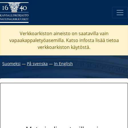
Verkkoarkiston aineisto on saatavilla vain
vapaakappaletyöasemilla. Katso
infosta
lisää tietoa
verkkoarkiston käytöstä.
Suomeksi
―
På svenska
―
In English