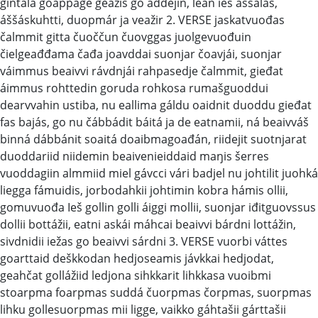
gintala goappáge geažis go áddejin, lean ieš áššálaš,
áššáskuhtti, duopmár ja veažir 2. VERSE jaskatvuođas
čalmmit gitta čuoččun čuovggas juolgevuođuin
čielgeađđama čađa joavddai suonjar čoavjái, suonjar
váimmus beaivvi rávdnjái rahpasedje čalmmit, gieđat
áimmus rohttedin goruda rohkosa rumašguoddui
dearvvahin ustiba, nu eallima gáldu oaidnit duoddu gieđat
fas bajás, go nu čábbádit báitá ja de eatnamii, ná beaivváš
binná dábbánit soaitá doaibmagoađán, riidejit suotnjarat
duoddariid niidemin beaivenieiddaid maŋis šerres
vuoddagiin almmiid miel gávcci vári badjel nu johtilit juohká
liegga fámuidis, jorbodahkii johtimin kobra hámis ollii,
gomuvuođa Ieš gollin golli áiggi mollii, suonjar iđitguovssus
dollii bottážii, eatni askái máhcai beaivvi bárdni lottážin,
sivdnidii iežas go beaivvi sárdni 3. VERSE vuorbi váttes
goarttaid deškkodan hedjoseamis jávkkai hedjodat,
geahčat gollážiid ledjona sihkkarit lihkkasa vuoibmi
stoarpma foarpmas suddá čuorpmas čorpmas, suorpmas
lihku gollesuorpmas mii ligge, vaikko gáhtašii gárttašii