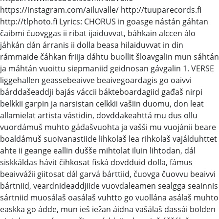
https://instagram.com/ailuvalle/ http://tuuparecords.fi
http://tlphoto.fi Lyrics: CHORUS in goasge nástán gáhtan
čaibmi čuovggas ii ribat ijaiduvvat, báhkain alccen álo
jáhkán dán árranis ii dolla beasa hilaiduvvat in din
rámmaide čáhkan friija dáhtu buollit šloavgalin mun sáhtán
ja máhtán vuoittu siepmaniid geidnosan gávgalin 1. VERSE
liggehallen geassebeaivve beaivegoardagis go oaivvi
bárddašeaddji bajás váccii bákteboardagiid gađaš nirpi
belkkii garpin ja narsistan celkkii vašiin duomu, don leat
allamielat artista vástidin, dovddakeahttá mu dus ollu
vuordámuš muhto gáđašvuohta ja vašši mu vuojánii beare
boaldámuš suoivanastiide lihkolaš lea rihkolaš vajálduhttet
ahte ii geange eallin dušše mihtolat iluin lihtodan, dál
siskkáldas hávit čihkosat fiská dovdduid dolla, fámus
beaivvážii giitosat dál garvá bárttiid, čuovga čuovvu beaivvi
bártniid, veardnideaddjiide vuovdaleamen sealgga seainnis
sártniid muosálaš oasálaš vuhtto go vuollána asálaš muhto
easkka go ádde, mun ieš iežan áidna vašálaš dassái bolden