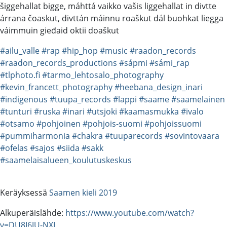
šiggehallat bigge, máhttá vaikko vašis liggehallat in divtte
árrana čoaskut, divttán máinnu roaškut dál buohkat liegga
váimmuin gieđaid oktii doaškut
#ailu_valle
#rap
#hip_hop
#music
#raadon_records
#raadon_records_productions
#sápmi
#sámi_rap
#tlphoto.fi
#tarmo_lehtosalo_photography
#kevin_francett_photography
#heebana_design_inari
#indigenous
#tuupa_records
#lappi
#saame
#saamelainen
#tunturi
#ruska
#inari
#utsjoki
#kaamasmukka
#ivalo
#otsamo
#pohjoinen
#pohjois-suomi
#pohjoissuomi
#pummiharmonia
#chakra
#tuuparecords
#sovintovaara
#ofelas
#sajos
#siida
#sakk
#saamelaisalueen_koulutuskeskus
Keräyksessä
Saamen kieli 2019
Alkuperäislähde:
https://www.youtube.com/watch?
v=DU8I6JU-NXI