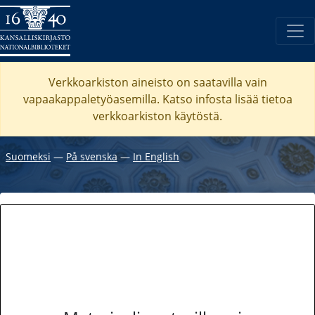
Verkkoarkiston aineisto on saatavilla vain
vapaakappaletyöasemilla. Katso
infosta
lisää tietoa
verkkoarkiston käytöstä.
Suomeksi
―
På svenska
―
In English