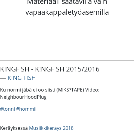
Materiaali saatavilla vain
vapaakappaletyöasemilla
KINGFISH - K!NGFISH 2015/2016
―
KING FISH
Ku normi jäbä ei oo siisti (MIKS?TAPE) Video:
NeighbourHoodPlug
#tonni
#hommii
Keräyksessä
Musiikkikeräys 2018