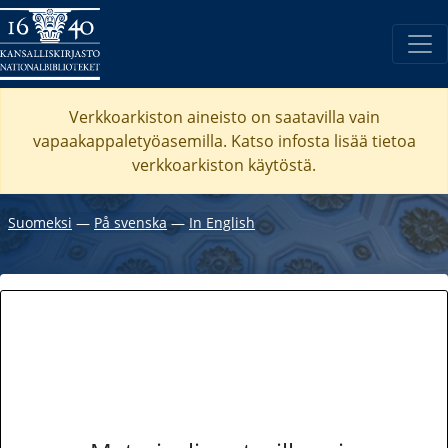
Verkkoarkiston aineisto on saatavilla vain
vapaakappaletyöasemilla. Katso
infosta
lisää tietoa
verkkoarkiston käytöstä.
Suomeksi
―
På svenska
―
In English