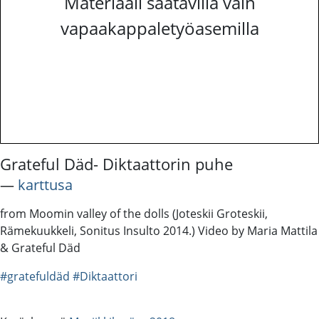
Materiaali saatavilla vain
vapaakappaletyöasemilla
Grateful Däd- Diktaattorin puhe
―
karttusa
from Moomin valley of the dolls (Joteskii Groteskii,
Rämekuukkeli, Sonitus Insulto 2014.) Video by Maria Mattila
& Grateful Däd
#gratefuldäd
#Diktaattori