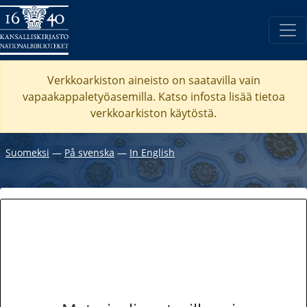
Verkkoarkiston aineisto on saatavilla vain
vapaakappaletyöasemilla. Katso
infosta
lisää tietoa
verkkoarkiston käytöstä.
Suomeksi
―
På svenska
―
In English