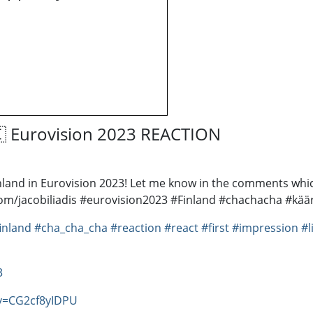
🇮 Eurovision 2023 REACTION
nland in Eurovision 2023! Let me know in the comments whic
m/jacobiliadis #eurovision2023 #Finland #chachacha #käär
inland
#cha_cha_cha
#reaction
#react
#first
#impression
#l
3
v=CG2cf8yIDPU