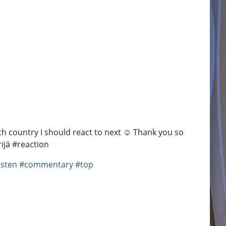
h country I should react to next ☺️ Thank you so
ijä #reaction
isten
#commentary
#top