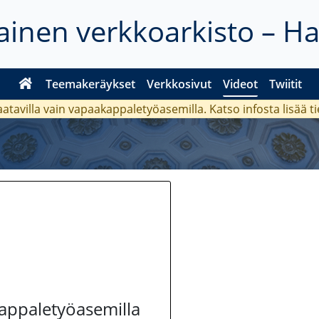
inen verkkoarkisto – H
Teemakeräykset
Verkkosivut
Videot
Twiitit
aatavilla vain vapaakappaletyöasemilla. Katso
infosta
lisää t
kappaletyöasemilla