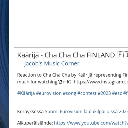
Käärijä - Cha Cha Cha FINLAND 🇫
―
Jacob's Music Corner
Reaction to Cha Cha Cha by Käärijä representing Fi
much for watching🥰✨ IG: https://www.instagram.co
#Käärijä
#eurovision
#song
#contest
#2023
#esc
#f
Keräyksessä
Suomi Eurovision laulukilpailuissa 202
Alkuperäislähde:
https://www.youtube.com/watch?