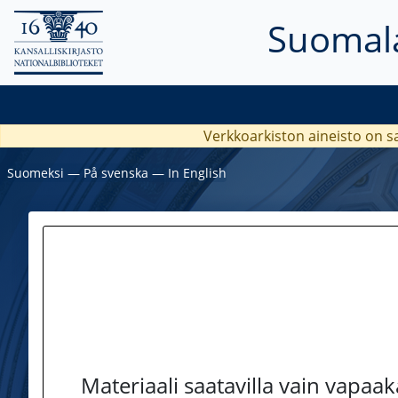
Suomala
Verkkoarkiston aineisto on s
Suomeksi
―
På svenska
―
In English
Materiaali saatavilla vain vapaa