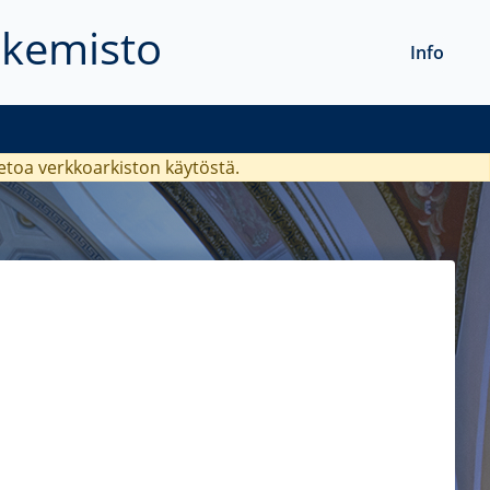
akemisto
Info
ietoa verkkoarkiston käytöstä.