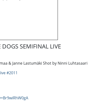
 DOGS SEMIFINAL LIVE
namaa & Janne Lastumäki Shot by Ninni Luhtasaari
live
#2011
?v=Br9wiRhW0gA