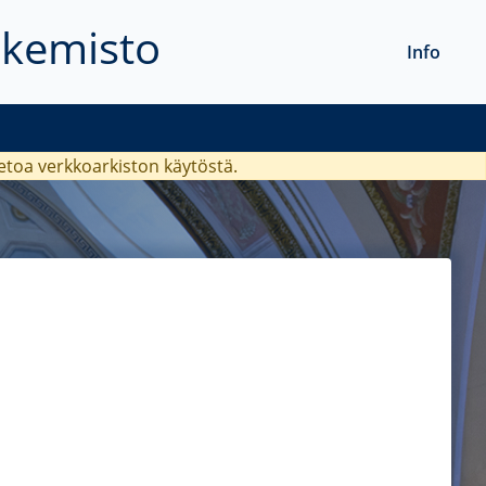
akemisto
Info
ietoa verkkoarkiston käytöstä.