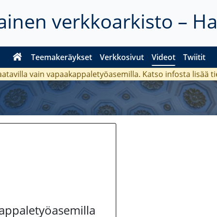
inen verkkoarkisto – H
Teemakeräykset
Verkkosivut
Videot
Twiitit
aatavilla vain vapaakappaletyöasemilla. Katso
infosta
lisää t
kappaletyöasemilla