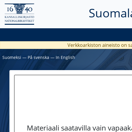
Suomala
Verkkoarkiston aineisto on s
Suomeksi
―
På svenska
―
In English
Materiaali saatavilla vain vapaa