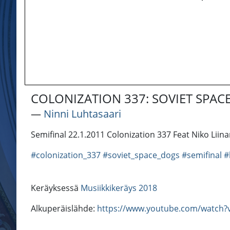
COLONIZATION 337: SOVIET SPACE
―
Ninni Luhtasaari
Semifinal 22.1.2011 Colonization 337 Feat Niko Lii
#colonization_337
#soviet_space_dogs
#semifinal
#
Keräyksessä
Musiikkikeräys 2018
Alkuperäislähde:
https://www.youtube.com/watch