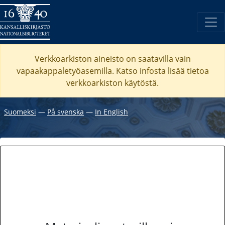
Verkkoarkiston aineisto on saatavilla vain
vapaakappaletyöasemilla. Katso
infosta
lisää tietoa
verkkoarkiston käytöstä.
Suomeksi
―
På svenska
―
In English