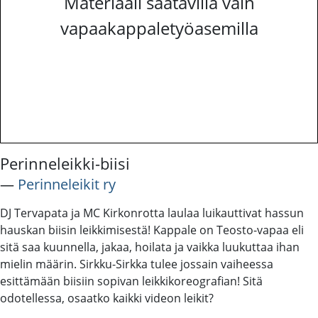
Materiaali saatavilla vain
vapaakappaletyöasemilla
Perinneleikki-biisi
―
Perinneleikit ry
DJ Tervapata ja MC Kirkonrotta laulaa luikauttivat hassun
hauskan biisin leikkimisestä! Kappale on Teosto-vapaa eli
sitä saa kuunnella, jakaa, hoilata ja vaikka luukuttaa ihan
mielin määrin. Sirkku-Sirkka tulee jossain vaiheessa
esittämään biisiin sopivan leikkikoreografian! Sitä
odotellessa, osaatko kaikki videon leikit?