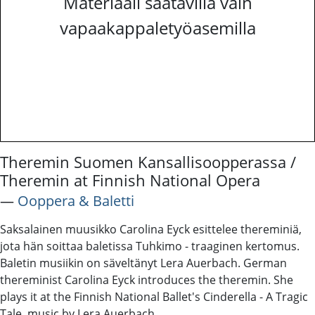
Materiaali saatavilla vain
vapaakappaletyöasemilla
Theremin Suomen Kansallisoopperassa /
Theremin at Finnish National Opera
―
Ooppera & Baletti
Saksalainen muusikko Carolina Eyck esittelee thereminiä,
jota hän soittaa baletissa Tuhkimo - traaginen kertomus.
Baletin musiikin on säveltänyt Lera Auerbach. German
thereminist Carolina Eyck introduces the theremin. She
plays it at the Finnish National Ballet's Cinderella - A Tragic
Tale, music by Lera Auerbach.