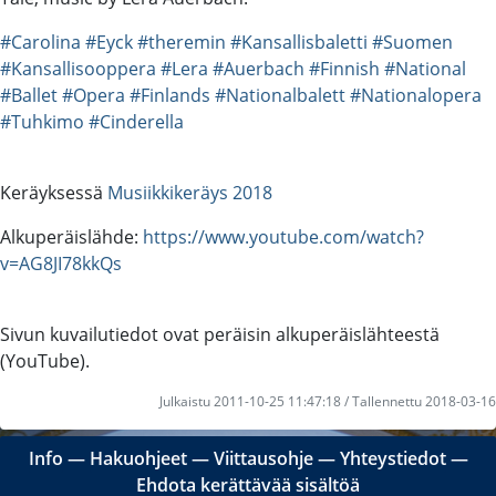
#Carolina
#Eyck
#theremin
#Kansallisbaletti
#Suomen
#Kansallisooppera
#Lera
#Auerbach
#Finnish
#National
#Ballet
#Opera
#Finlands
#Nationalbalett
#Nationalopera
#Tuhkimo
#Cinderella
Keräyksessä
Musiikkikeräys 2018
Alkuperäislähde:
https://www.youtube.com/watch?
v=AG8JI78kkQs
Sivun kuvailutiedot ovat peräisin alkuperäislähteestä
(YouTube).
Julkaistu 2011-10-25 11:47:18 / Tallennettu 2018-03-16
Info
―
Hakuohjeet
―
Viittausohje
―
Yhteystiedot
―
Ehdota kerättävää sisältöä