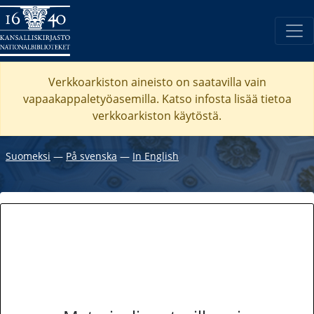
Verkkoarkiston aineisto on saatavilla vain
vapaakappaletyöasemilla. Katso
infosta
lisää tietoa
verkkoarkiston käytöstä.
Suomeksi
―
På svenska
―
In English