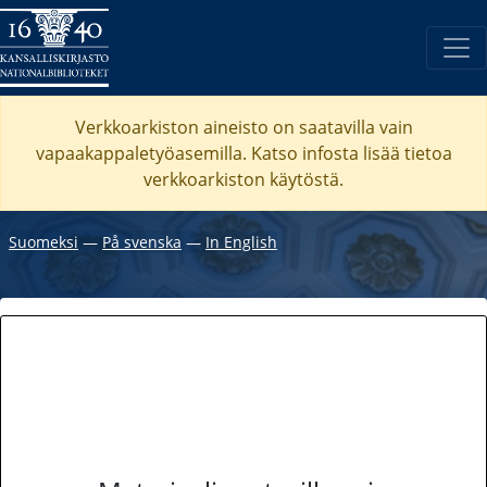
Verkkoarkiston aineisto on saatavilla vain
vapaakappaletyöasemilla. Katso
infosta
lisää tietoa
verkkoarkiston käytöstä.
Suomeksi
―
På svenska
―
In English