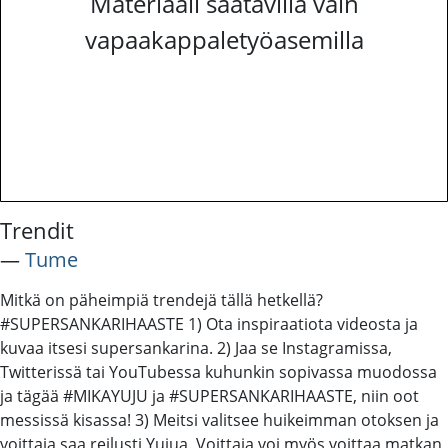
Materiaali saatavilla vain
vapaakappaletyöasemilla
Trendit
―
Tume
Mitkä on päheimpiä trendejä tällä hetkellä?
#SUPERSANKARIHAASTE 1) Ota inspiraatiota videosta ja
kuvaa itsesi supersankarina. 2) Jaa se Instagramissa,
Twitterissä tai YouTubessa kuhunkin sopivassa muodossa
ja tägää #MIKAYUJU ja #SUPERSANKARIHAASTE, niin oot
messissä kisassa! 3) Meitsi valitsee huikeimman otoksen ja
voittaja saa reilusti Yujua. Voittaja voi myös voittaa matkan