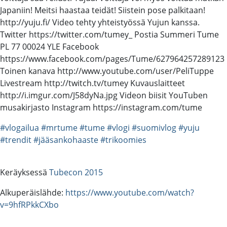
Japaniin! Meitsi haastaa teidät! Siistein pose palkitaan!
http://yuju.fi/ Video tehty yhteistyössä Yujun kanssa.
Twitter https://twitter.com/tumey_ Postia Summeri Tume
PL 77 00024 YLE Facebook
https://www.facebook.com/pages/Tume/627964257289123
Toinen kanava http://www.youtube.com/user/PeliTuppe
Livestream http://twitch.tv/tumey Kuvauslaitteet
http://i.imgur.com/J58dyNa.jpg Videon biisit YouTuben
musakirjasto Instagram https://instagram.com/tume
#vlogailua
#mrtume
#tume
#vlogi
#suomivlog
#yuju
#trendit
#jääsankohaaste
#trikoomies
Keräyksessä
Tubecon 2015
Alkuperäislähde:
https://www.youtube.com/watch?
v=9hfRPkkCXbo