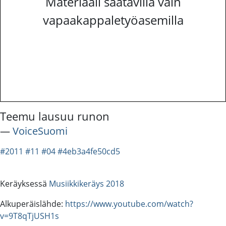
Materiaali saatavilla vain
vapaakappaletyöasemilla
Teemu lausuu runon
―
VoiceSuomi
#2011
#11
#04
#4eb3a4fe50cd5
Keräyksessä
Musiikkikeräys 2018
Alkuperäislähde:
https://www.youtube.com/watch?
v=9T8qTjUSH1s