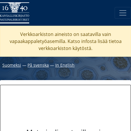
Verkkoarkiston aineisto on saatavilla vain
vapaakappaletyöasemilla. Katso
infosta
lisää tietoa
verkkoarkiston käytöstä.
Suomeksi
―
På svenska
―
In English