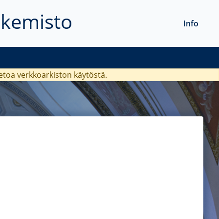
akemisto
Info
ietoa verkkoarkiston käytöstä.