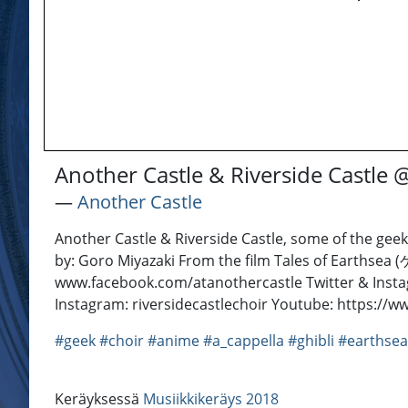
Another Castle & Riverside Castle 
―
Another Castle
Another Castle & Riverside Castle, some of the geek
by: Goro Miyazaki From the film Tales of Earthsea 
www.facebook.com/atanothercastle Twitter & Instag
Instagram: riversidecastlechoir Youtube: https:
#geek
#choir
#anime
#a_cappella
#ghibli
#earthsea
Keräyksessä
Musiikkikeräys 2018