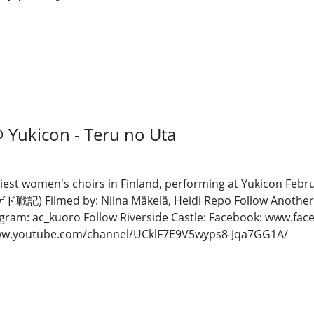
@ Yukicon - Teru no Uta
iest women's choirs in Finland, performing at Yukicon Febru
(ゲド戦記) Filmed by: Niina Mäkelä, Heidi Repo Follow Another
ram: ac_kuoro Follow Riverside Castle: Facebook: www.face
//www.youtube.com/channel/UCklF7E9V5wyps8-Jqa7GG1A/