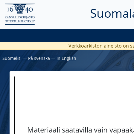
Suomala
Verkkoarkiston aineisto on s
Suomeksi
―
På svenska
―
In English
Materiaali saatavilla vain vapaa