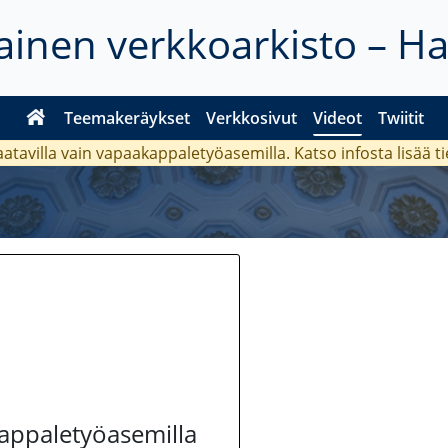
inen verkkoarkisto – H
Teemakeräykset
Verkkosivut
Videot
Twiitit
aatavilla vain vapaakappaletyöasemilla. Katso
infosta
lisää t
kappaletyöasemilla