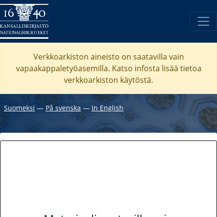
Verkkoarkiston aineisto on saatavilla vain
vapaakappaletyöasemilla. Katso
infosta
lisää tietoa
verkkoarkiston käytöstä.
Suomeksi
―
På svenska
―
In English