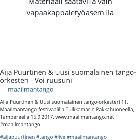
Materiaali saatavilla vain
vapaakappaletyöasemilla
Aija Puurtinen & Uusi suomalainen tango-
orkesteri - Voi ruusuni
―
maailmantango
Aija Puurtinen & Uusi suomalainen tango-orkesteri 11.
Maailmantango-festivaalilla Tullikamarin Pakkahuoneella,
Tampereella 15.9.2017. www.maailmantango.net
#maailmantango
#aijapuurtinen
#tango
#live
#maailmantango