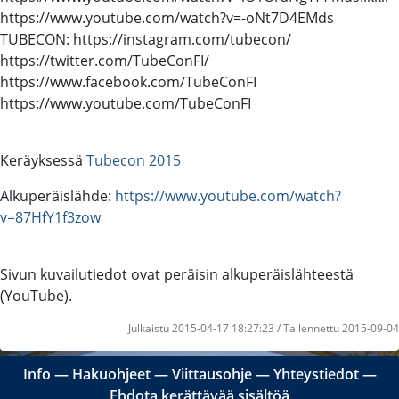
https://www.youtube.com/watch?v=-oNt7D4EMds
TUBECON: https://instagram.com/tubecon/
https://twitter.com/TubeConFI/
https://www.facebook.com/TubeConFI
https://www.youtube.com/TubeConFI
Keräyksessä
Tubecon 2015
Alkuperäislähde:
https://www.youtube.com/watch?
v=87HfY1f3zow
Sivun kuvailutiedot ovat peräisin alkuperäislähteestä
(YouTube).
Julkaistu 2015-04-17 18:27:23 / Tallennettu 2015-09-04
Info
―
Hakuohjeet
―
Viittausohje
―
Yhteystiedot
―
Ehdota kerättävää sisältöä