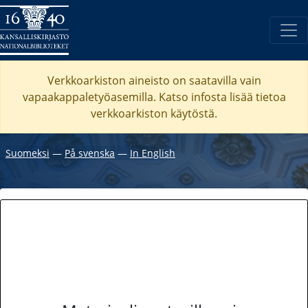
Verkkoarkiston aineisto on saatavilla vain
vapaakappaletyöasemilla. Katso
infosta
lisää tietoa
verkkoarkiston käytöstä.
Suomeksi
―
På svenska
―
In English