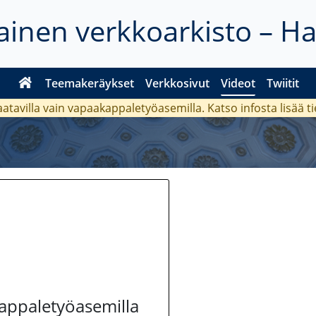
inen verkkoarkisto – H
Teemakeräykset
Verkkosivut
Videot
Twiitit
aatavilla vain vapaakappaletyöasemilla. Katso
infosta
lisää t
kappaletyöasemilla