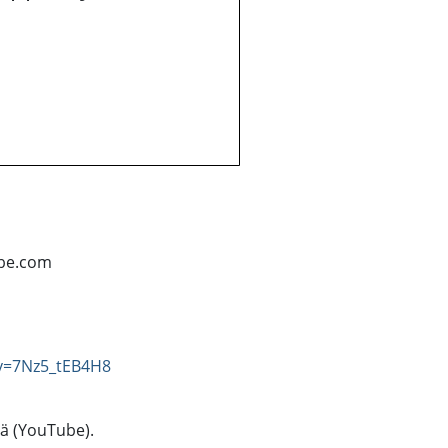
ube.com
v=7Nz5_tEB4H8
tä (YouTube).