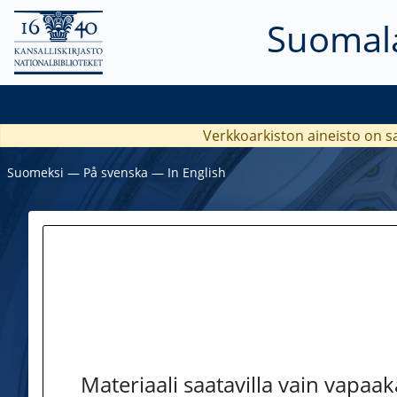
Suomala
Verkkoarkiston aineisto on s
Suomeksi
―
På svenska
―
In English
Materiaali saatavilla vain vapaa