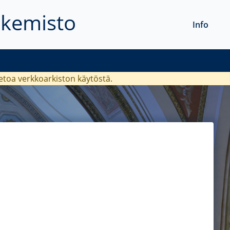
akemisto
Info
ietoa verkkoarkiston käytöstä.