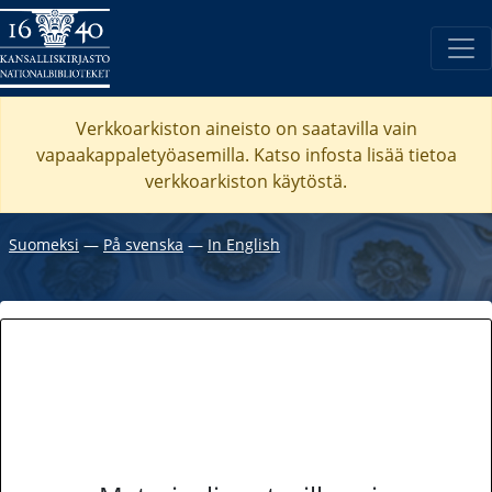
Verkkoarkiston aineisto on saatavilla vain
vapaakappaletyöasemilla. Katso
infosta
lisää tietoa
verkkoarkiston käytöstä.
Suomeksi
―
På svenska
―
In English