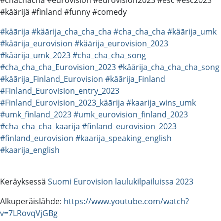
#käärijä #finland #funny #comedy
#käārija
#käārija_cha_cha_cha
#cha_cha_cha
#käārija_umk
#käārija_eurovision
#käārija_eurovision_2023
#käārija_umk_2023
#cha_cha_cha_song
#cha_cha_cha_Eurovision_2023
#käārija_cha_cha_cha_song
#käārija_Finland_Eurovision
#käārija_Finland
#Finland_Eurovision_entry_2023
#Finland_Eurovision_2023_käārija
#kaarija_wins_umk
#umk_finland_2023
#umk_eurovision_finland_2023
#cha_cha_cha_kaarija
#finland_eurovision_2023
#finland_eurovision
#kaarija_speaking_english
#kaarija_english
Keräyksessä
Suomi Eurovision laulukilpailuissa 2023
Alkuperäislähde:
https://www.youtube.com/watch?
v=7LRovqVjGBg