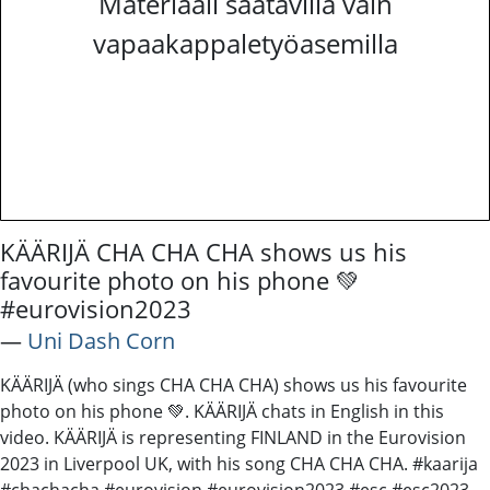
Materiaali saatavilla vain
vapaakappaletyöasemilla
KÄÄRIJÄ CHA CHA CHA shows us his
favourite photo on his phone 💚
#eurovision2023
―
Uni Dash Corn
KÄÄRIJÄ (who sings CHA CHA CHA) shows us his favourite
photo on his phone 💚. KÄÄRIJÄ chats in English in this
video. KÄÄRIJÄ is representing FINLAND in the Eurovision
2023 in Liverpool UK, with his song CHA CHA CHA. #kaarija
#chachacha #eurovision #eurovision2023 #esc #esc2023