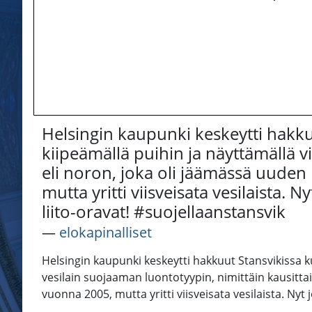
Helsingin kaupunki keskeytti hakkuu
kiipeämällä puihin ja näyttämällä v
eli noron, joka oli jäämässä uuden 
mutta yritti viisveisata vesilaista
liito-oravat! #suojellaanstansvik
―
elokapinalliset
Helsingin kaupunki keskeytti hakkuut Stansvikissa ku
vesilain suojaaman luontotyypin, nimittäin kausittai
vuonna 2005, mutta yritti viisveisata vesilaista. Ny