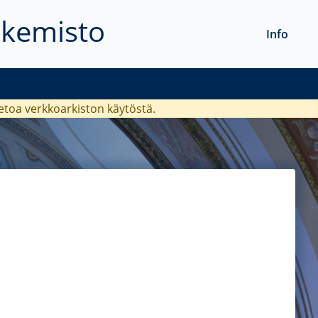
akemisto
Info
ietoa verkkoarkiston käytöstä.