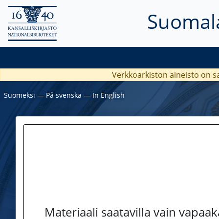
Suomala
Verkkoarkiston aineisto on s
Suomeksi
―
På svenska
―
In English
Materiaali saatavilla vain vapaa