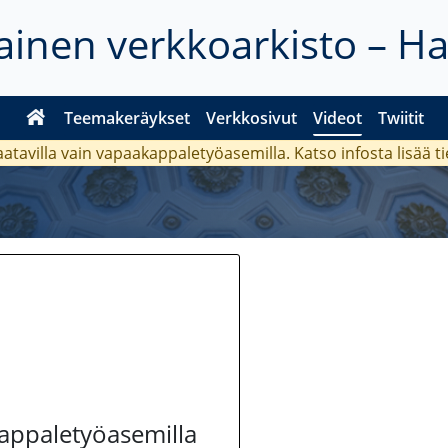
inen verkkoarkisto – H
Teemakeräykset
Verkkosivut
Videot
Twiitit
aatavilla vain vapaakappaletyöasemilla. Katso
infosta
lisää t
kappaletyöasemilla