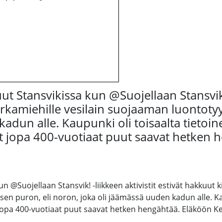
t Stansvikissa kun @Suojellaan Stansvik! 
irkamiehille vesilain suojaaman luontotyy
kadun alle. Kaupunki oli toisaalta tietoi
. Nyt jopa 400-vuotiaat puut saavat hetken
n @Suojellaan Stansvik! -liikkeen aktivistit estivät hakkuut k
sen puron, eli noron, joka oli jäämässä uuden kadun alle. Ka
t jopa 400-vuotiaat puut saavat hetken hengähtää. Eläköön Kel