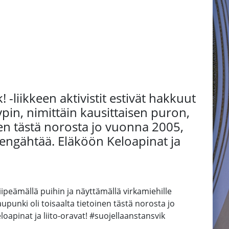
-liikkeen aktivistit estivät hakkuut
pin, nimittäin kausittaisen puron,
nen tästä norosta jo vuonna 2005,
 hengähtää. Eläköön Keloapinat ja
iipeämällä puihin ja näyttämällä virkamiehille
upunki oli toisaalta tietoinen tästä norosta jo
oapinat ja liito-oravat! #suojellaanstansvik