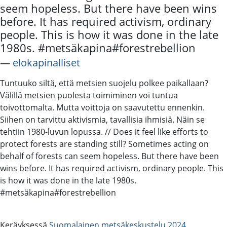
seem hopeless. But there have been wins
before. It has required activism, ordinary
people. This is how it was done in the late
1980s. #metsäkapina#forestrebellion
―
elokapinalliset
Tuntuuko siltä, että metsien suojelu polkee paikallaan?
Välillä metsien puolesta toimiminen voi tuntua
toivottomalta. Mutta voittoja on saavutettu ennenkin.
Siihen on tarvittu aktivismia, tavallisia ihmisiä. Näin se
tehtiin 1980-luvun lopussa. // Does it feel like efforts to
protect forests are standing still? Sometimes acting on
behalf of forests can seem hopeless. But there have been
wins before. It has required activism, ordinary people. This
is how it was done in the late 1980s.
#metsäkapina#forestrebellion
Keräyksessä
Suomalainen metsäkeskustelu 2024