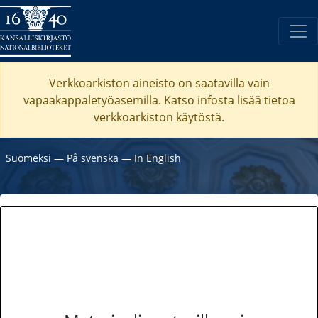
Verkkoarkiston aineisto on saatavilla vain
vapaakappaletyöasemilla. Katso
infosta
lisää tietoa
verkkoarkiston käytöstä.
Suomeksi
―
På svenska
―
In English