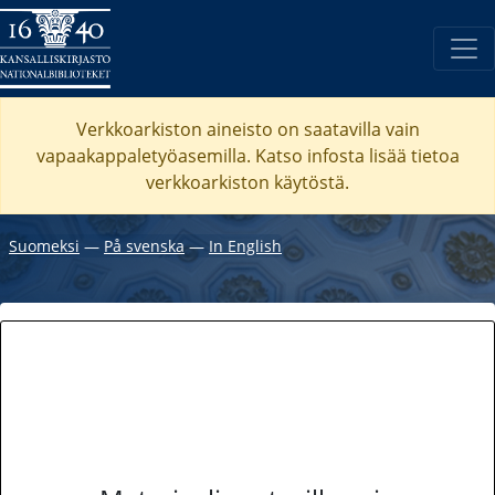
Verkkoarkiston aineisto on saatavilla vain
vapaakappaletyöasemilla. Katso
infosta
lisää tietoa
verkkoarkiston käytöstä.
Suomeksi
―
På svenska
―
In English