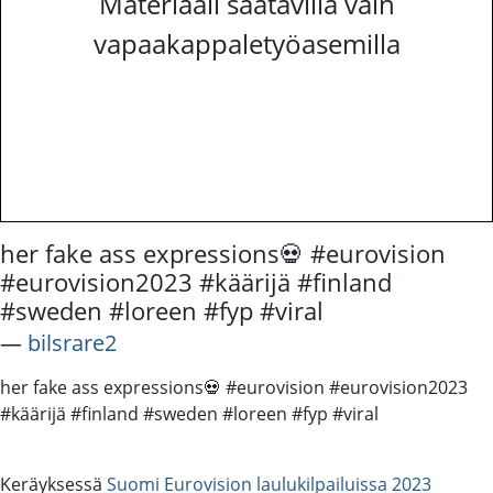
Materiaali saatavilla vain
vapaakappaletyöasemilla
her fake ass expressions💀 #eurovision
#eurovision2023 #käärijä #finland
#sweden #loreen #fyp #viral
―
bilsrare2
her fake ass expressions💀 #eurovision #eurovision2023
#käärijä #finland #sweden #loreen #fyp #viral
Keräyksessä
Suomi Eurovision laulukilpailuissa 2023