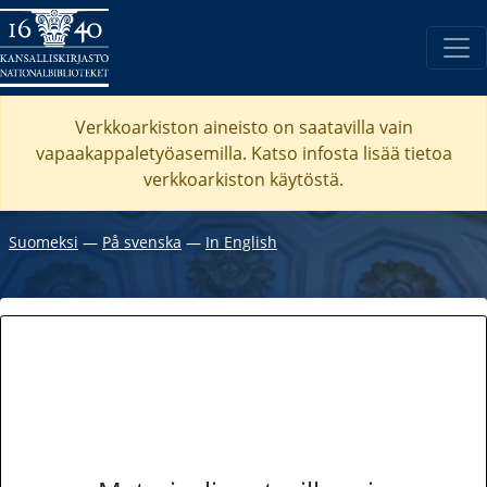
Verkkoarkiston aineisto on saatavilla vain
vapaakappaletyöasemilla. Katso
infosta
lisää tietoa
verkkoarkiston käytöstä.
Suomeksi
―
På svenska
―
In English