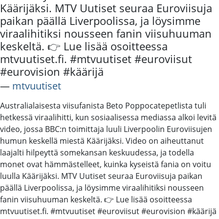
Käärijäksi. MTV Uutiset seuraa Euroviisuja
paikan päällä Liverpoolissa, ja löysimme
viraalihitiksi nousseen fanin viisuhuuman
keskeltä. 👉 Lue lisää osoitteessa
mtvuutiset.fi. #mtvuutiset #euroviisut
#eurovision #käärijä
―
mtvuutiset
Australialaisesta viisufanista Beto Poppocatepetlista tuli
hetkessä viraalihitti, kun sosiaalisessa mediassa alkoi levitä
video, jossa BBC:n toimittaja luuli Liverpoolin Euroviisujen
humun keskellä miestä Käärijäksi. Video on aiheuttanut
laajalti hilpeyttä somekansan keskuudessa, ja todella
monet ovat hämmästelleet, kuinka kyseistä fania on voitu
luulla Käärijäksi. MTV Uutiset seuraa Euroviisuja paikan
päällä Liverpoolissa, ja löysimme viraalihitiksi nousseen
fanin viisuhuuman keskeltä. 👉 Lue lisää osoitteessa
mtvuutiset.fi. #mtvuutiset #euroviisut #eurovision #käärijä