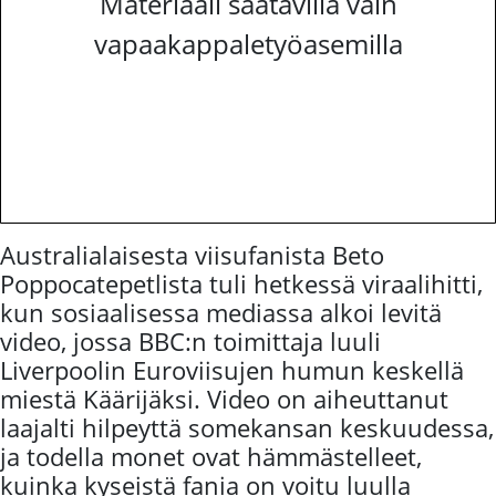
Materiaali saatavilla vain
vapaakappaletyöasemilla
Australialaisesta viisufanista Beto
Poppocatepetlista tuli hetkessä viraalihitti,
kun sosiaalisessa mediassa alkoi levitä
video, jossa BBC:n toimittaja luuli
Liverpoolin Euroviisujen humun keskellä
miestä Käärijäksi. Video on aiheuttanut
laajalti hilpeyttä somekansan keskuudessa,
ja todella monet ovat hämmästelleet,
kuinka kyseistä fania on voitu luulla