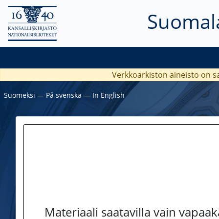
Suomala
Verkkoarkiston aineisto on s
Suomeksi
―
På svenska
―
In English
Materiaali saatavilla vain vapaa