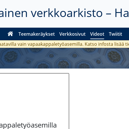
inen verkkoarkisto – H
Teemakeräykset
Verkkosivut
Videot
Twiitit
aatavilla vain vapaakappaletyöasemilla. Katso
infosta
lisää t
kappaletyöasemilla