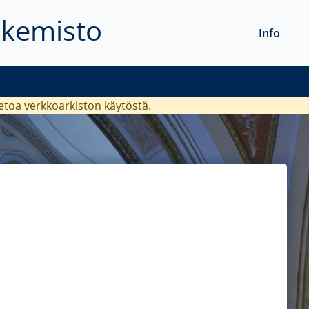
akemisto
Info
ietoa verkkoarkiston käytöstä.