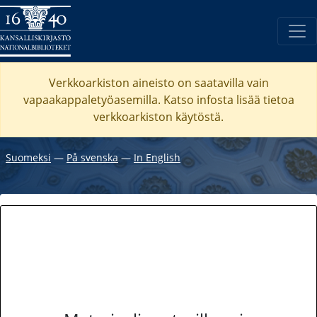
Verkkoarkiston aineisto on saatavilla vain
vapaakappaletyöasemilla. Katso
infosta
lisää tietoa
verkkoarkiston käytöstä.
Suomeksi
―
På svenska
―
In English