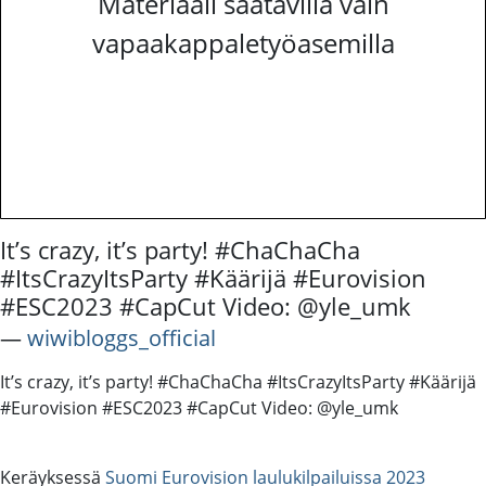
Materiaali saatavilla vain
vapaakappaletyöasemilla
It’s crazy, it’s party! #ChaChaCha
#ItsCrazyItsParty #Käärijä #Eurovision
#ESC2023 #CapCut Video: @yle_umk
―
wiwibloggs_official
It’s crazy, it’s party! #ChaChaCha #ItsCrazyItsParty #Käärijä
#Eurovision #ESC2023 #CapCut Video: @yle_umk
Keräyksessä
Suomi Eurovision laulukilpailuissa 2023